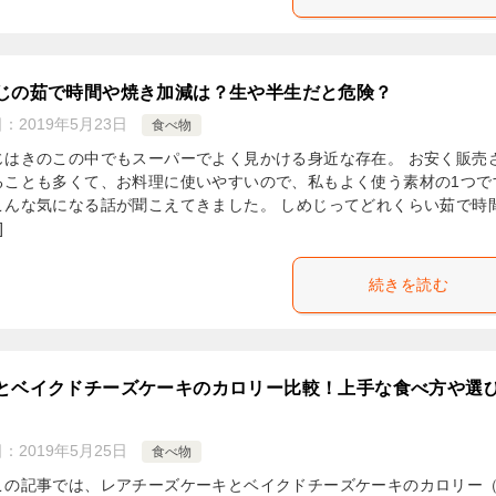
じの茹で時間や焼き加減は？生や半生だと危険？
日：
2019年5月23日
食べ物
じはきのこの中でもスーパーでよく見かける身近な存在。 お安く販売
ることも多くて、お料理に使いやすいので、私もよく使う素材の1つで
こんな気になる話が聞こえてきました。 しめじってどれくらい茹で時
]
続きを読む
とベイクドチーズケーキのカロリー比較！上手な食べ方や選
日：
2019年5月25日
食べ物
この記事では、レアチーズケーキとベイクドチーズケーキのカロリー