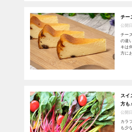
チー
公開
チー
の違
キは
方に
スイ
方も
公開
カラ
も少