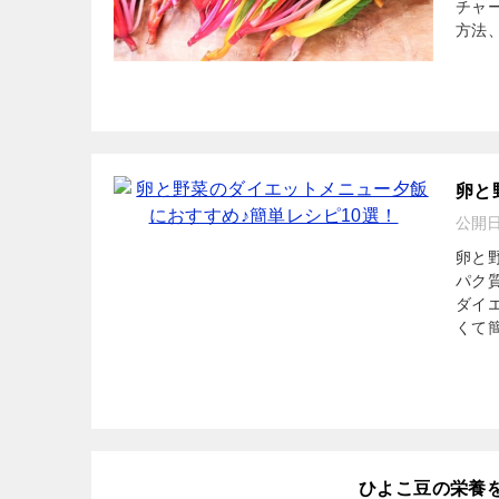
チャ
方法
卵と
公開
卵と
パク
ダイ
くて
ひよこ豆の栄養