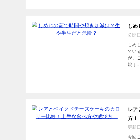
しめ
公開
しめ
てい
が、
焼 […
レア
方！
更新
今回