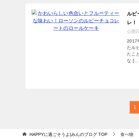
ルビ
レ！
公開
20
たル
たこ
な […
1
HAPPYに過ごそうよ|みんのブログ
TOP
食べ物