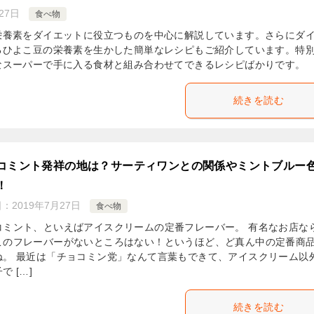
27日
食べ物
栄養素をダイエットに役立つものを中心に解説しています。さらにダ
るひよこ豆の栄養素を生かした簡単なレシピもご紹介しています。特
なスーパーで手に入る食材と組み合わせてできるレシピばかりです。
続きを読む
コミント発祥の地は？サーティワンとの関係やミントブルー
！
日：
2019年7月27日
食べ物
コミント、といえばアイスクリームの定番フレーバー。 有名なお店な
このフレーバーがないところはない！というほど、ど真ん中の定番商
ね。 最近は「チョコミン党」なんて言葉もできて、アイスクリーム以
で […]
続きを読む