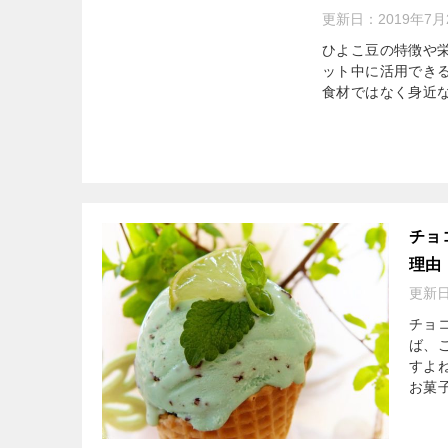
更新日：
2019年7月
ひよこ豆の特徴や
ット中に活用でき
食材ではなく身近
チョ
理由
更新
チョ
ば、
すよ
お菓子