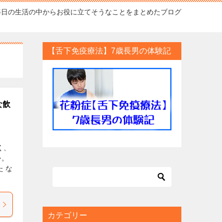
毎日の生活の中からお役に立てそうなことをまとめたブログ
【舌下免疫療法】7歳長男の体験記
な飲
く、
か。
 な
カテゴリー