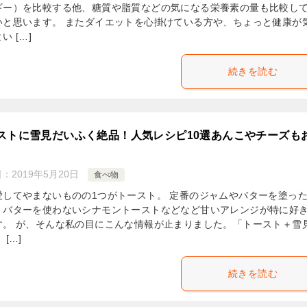
ギー）を比較する他、糖質や脂質などの気になる栄養素の量も比較し
いと思います。 またダイエットを心掛けている方や、ちょっと健康が
い […]
続きを読む
ストに雪見だいふく絶品！人気レシピ10選あんこやチーズも
日：
2019年5月20日
食べ物
愛してやまないものの1つがトースト。 定番のジャムやバターを塗っ
、バターを使わないシナモントーストなどなど甘いアレンジが特に好
す。 が、そんな私の目にこんな情報が止まりました。「トースト＋雪
 […]
続きを読む