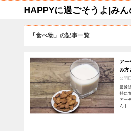
HAPPYに過ごそうよ|み
「食べ物」の記事一覧
アー
み方
公開
最近
特に
アー
ん […