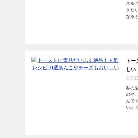
ネル
きた
なると
トー
しい
公開
私の
のや
んで
いふく