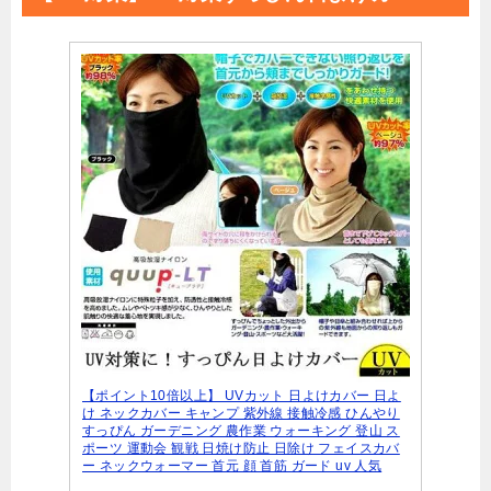
【ポイント10倍以上】 UVカット 日よけカバー 日よ
け ネックカバー キャンプ 紫外線 接触冷感 ひんやり
すっぴん ガーデニング 農作業 ウォーキング 登山 ス
ポーツ 運動会 観戦 日焼け防止 日除け フェイスカバ
ー ネックウォーマー 首元 顔 首筋 ガード uv 人気