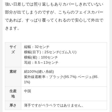
強い日差しでは照り返しもありカバーしきれていない
部分が出てしまうのですが、こちらのフェイスカバー
であれば、すっぱり覆ってくれるので安心して外出で
きます。
サイ
縦幅：32センチ
ズ
横幅(目下)：25センチ(ゴム入り)
横幅(裾)：100センチ
耳紐：8.5～13センチ
素材
絹100%(縫い糸絹)
紫外線遮断率：ブラック(95.7%) ベージュ(85.
1%)
生産
中国
地
厚さ
薄手ですがペラペラではありません。