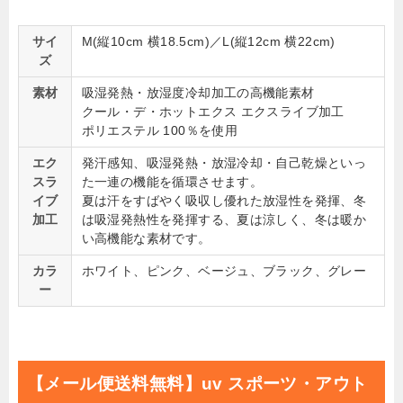
サイ
M(縦10cm 横18.5cm)／L(縦12cm 横22cm)
ズ
素材
吸湿発熱・放湿度冷却加工の高機能素材
クール・デ・ホットエクス エクスライブ加工
ポリエステル 100％を使用
エク
発汗感知、吸湿発熱・放湿冷却・自己乾燥といっ
スラ
た一連の機能を循環させます。
イブ
夏は汗をすばやく吸収し優れた放湿性を発揮、冬
加工
は吸湿発熱性を発揮する、夏は涼しく、冬は暖か
い高機能な素材です。
カラ
ホワイト、ピンク、ベージュ、ブラック、グレー
ー
【メール便送料無料】uv スポーツ・アウト