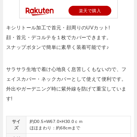
楽天で購入
キシリトール加工で首元・顔周りのUVカット!
顔・首元・デコルテを１枚でカバーできます。
スナップボタンで簡単に素早く装着可能です♪
サラサラ生地で着け心地良く息苦しくもないので、フ
ェイスカバー・ネックカバーとして使えて便利です。
外出やガーデニング時に紫外線を防げて重宝していま
す!
サイ
約D0.5×W67.0×H30.0ｃｍ
ズ
ほほまわり：約68cmまで