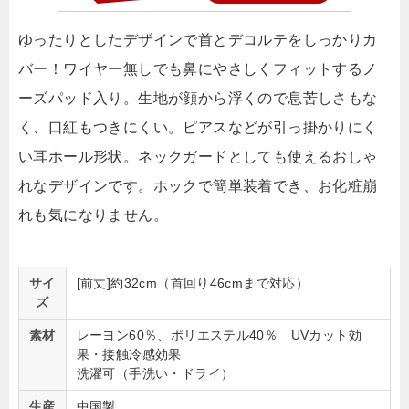
ゆったりとしたデザインで首とデコルテをしっかりカ
バー！ワイヤー無しでも鼻にやさしくフィットするノ
ーズパッド入り。生地が顔から浮くので息苦しさもな
く、口紅もつきにくい。ピアスなどが引っ掛かりにく
い耳ホール形状。ネックガードとしても使えるおしゃ
れなデザインです。ホックで簡単装着でき、お化粧崩
れも気になりません。
サイ
[前丈]約32cm（首回り46cmまで対応）
ズ
素材
レーヨン60％、ポリエステル40％ UVカット効
果・接触冷感効果
洗濯可（手洗い・ドライ）
生産
中国製