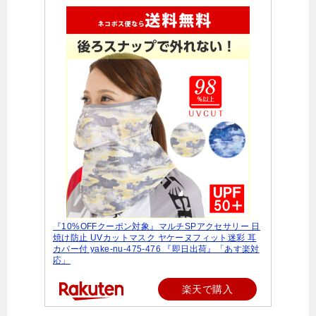
『10%OFFクーポン対象』マルチSPアクセサリー 日
焼け防止 UVカットマスク ヤケーヌフィット迷彩 耳
カバー付 yake-nu-475-476 『即日出荷』「あす楽対
応」
楽天で購入