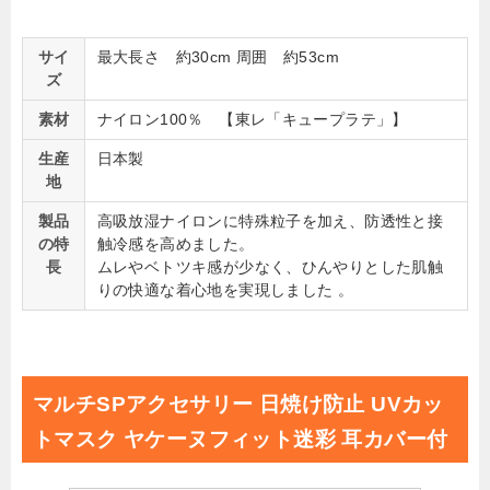
サイ
最大長さ 約30cm 周囲 約53cm
ズ
素材
ナイロン100％ 【東レ「キュープラテ」】
生産
日本製
地
製品
高吸放湿ナイロンに特殊粒子を加え、防透性と接
の特
触冷感を高めました。
長
ムレやベトツキ感が少なく、ひんやりとした肌触
りの快適な着心地を実現しました 。
マルチSPアクセサリー 日焼け防止 UVカッ
トマスク ヤケーヌフィット迷彩 耳カバー付