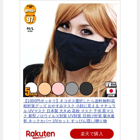
【1000円ポッキリ】ネコポス選択したら送料無料|花
粉対策グッズ おやすみマスク 小顔に見える ナチュラ
ル UVマスク 日本製 大きめ 花粉 マスク 子供 黒マス
ク 新型ノロウイルス対策 UV対策 日焼け対策 吸水速
乾 ネックカバー UVカット すっぴん隠し|贈り物
楽天で購入