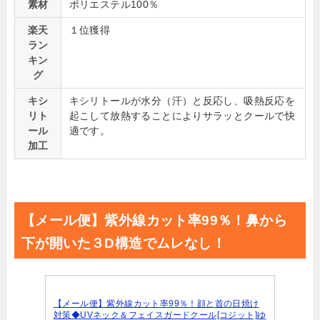
素材
ポリエステル100％
楽天
１位獲得
ラン
キン
グ
キシ
キシリトールが水分（汗）と反応し、吸熱反応を
リト
起こして放熱することによりサラッとクールで快
ール
適です。
加工
【メール便】紫外線カット率99％！鼻から
下が開いた３D構造でムレなし！
【メール便】紫外線カット率99％！顔と首の日焼け
対策◆UVネック＆フェイスガードクール[コジット]ゆ