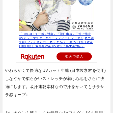
『10%OFFクーポン対象』『即日出荷』日焼け防止
UVカットマスク ヤケーヌフィット ノーマル[ネコポ
ス可] フェイスカバー ネックカバー 顔 首 日焼け対策
日焼け防止 紫外線対策 UV対策「あす楽対応」
楽天で購入
やわらかくて快適なUVカット生地 (日本製素材を使用)
しなやかで柔らかいストレッチが着け心地をさらに快
適にします。吸汗速乾素材なので汗をかいてもサラサ
ラ感キープ♪
糸にチタンを練りこんだ特殊な糸(フルダル糸)を使用し