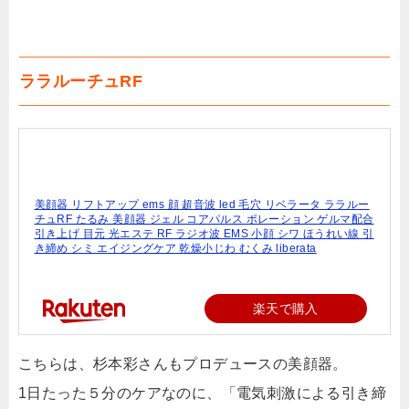
ララルーチュRF
美顔器 リフトアップ ems 顔 超音波 led 毛穴 リベラータ ララルー
チュRF たるみ 美顔器 ジェル コアパルス ポレーション ゲルマ配合
引き上げ 目元 光エステ RF ラジオ波 EMS 小顔 シワ ほうれい線 引
き締め シミ エイジングケア 乾燥小じわ むくみ liberata
楽天で購入
こちらは、杉本彩さんもプロデュースの美顔器。
1日たった５分のケアなのに、「電気刺激による引き締