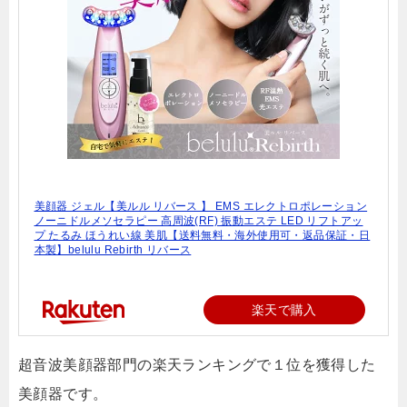
美顔器 ジェル【美ルル リバース 】 EMS エレクトロポレーション
ノーニドルメソセラピー 高周波(RF) 振動エステ LED リフトアッ
プ たるみ ほうれい線 美肌【送料無料・海外使用可・返品保証・日
本製】belulu Rebirth リバース
楽天で購入
超音波美顔器部門の楽天ランキングで１位を獲得した
美顔器です。