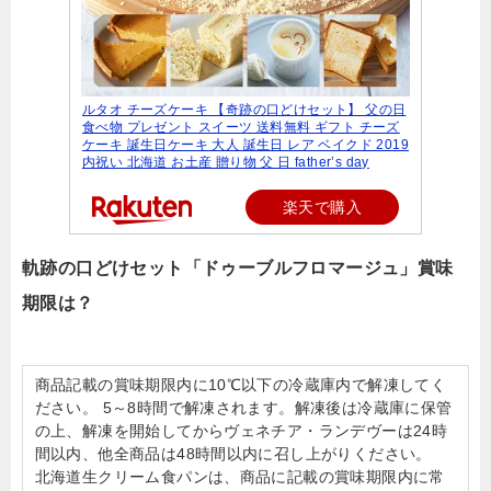
ルタオ チーズケーキ 【奇跡の口どけセット】 父の日
食べ物 プレゼント スイーツ 送料無料 ギフト チーズ
ケーキ 誕生日ケーキ 大人 誕生日 レア ベイクド 2019
内祝い 北海道 お土産 贈り物 父 日 father’s day
楽天で購入
軌跡の口どけセット「ドゥーブルフロマージュ」賞味
期限は？
商品記載の賞味期限内に10℃以下の冷蔵庫内で解凍してく
ださい。 5～8時間で解凍されます。解凍後は冷蔵庫に保管
の上、解凍を開始してからヴェネチア・ランデヴーは24時
間以内、他全商品は48時間以内に召し上がりください。
北海道生クリーム食パンは、商品に記載の賞味期限内に常