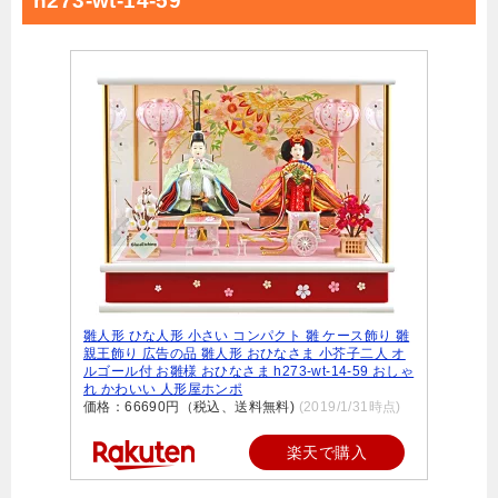
h273-wt-14-59
雛人形 ひな人形 小さい コンパクト 雛 ケース飾り 雛
親王飾り 広告の品 雛人形 おひなさま 小芥子二人 オ
ルゴール付 お雛様 おひなさま h273-wt-14-59 おしゃ
れ かわいい 人形屋ホンポ
価格：66690円（税込、送料無料)
(2019/1/31時点)
楽天で購入