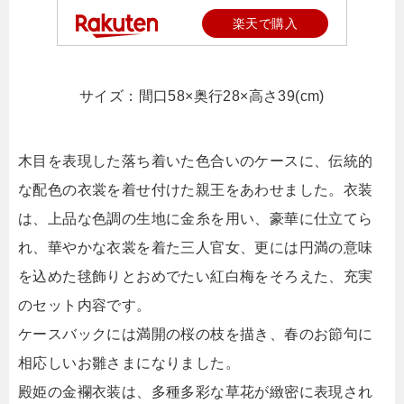
楽天で購入
サイズ：間口58×奥行28×高さ39(cm)
木目を表現した落ち着いた色合いのケースに、伝統的
な配色の衣裳を着せ付けた親王をあわせました。衣装
は、上品な色調の生地に金糸を用い、豪華に仕立てら
れ、華やかな衣裳を着た三人官女、更には円満の意味
を込めた毬飾りとおめでたい紅白梅をそろえた、充実
のセット内容です。
ケースバックには満開の桜の枝を描き、春のお節句に
相応しいお雛さまになりました。
殿姫の金襴衣装は、多種多彩な草花が緻密に表現され