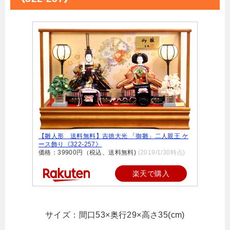
【雛人形 送料無料】吉徳大光 「御雛」二人親王 ケ
ース飾り《322-257》
価格：39900円（税込、送料無料)
(2019/1/30時点)
楽天で購入
サイズ：間口53×奥行29×高さ35(cm)