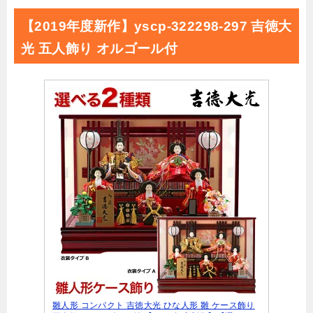
【2019年度新作】yscp-322298-297 吉徳大
光 五人飾り オルゴール付
雛人形 コンパクト 吉徳大光 ひな人形 雛 ケース飾り