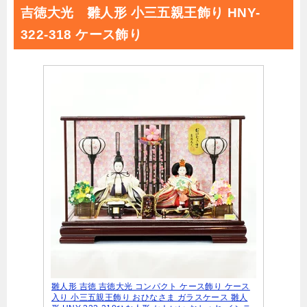
吉徳大光 雛人形 小三五親王飾り HNY-
322-318 ケース飾り
雛人形 吉徳 吉徳大光 コンパクト ケース飾り ケース
入り 小三五親王飾り おひなさま ガラスケース 雛人