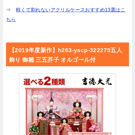
⇒
軽くて割れないアクリルケースおすすめ13選はこ
ちら
【2019年度新作】h263-yscp-322273五人
飾り 御雛 三五芥子 オルゴール付