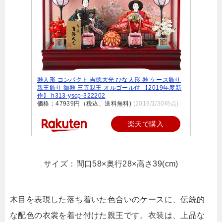
雛人形 コンパクト 吉徳大光 ひな人形 雛 ケース飾り
親王飾り 御雛 三五親王 オルゴール付 【2019年度新
作】 h313-yscp-322202
価格：47939円（税込、送料無料)
(2019/1/30時点)
楽天で購入
サイズ：間口58×奥行28×高さ39(cm)
木目を表現した落ち着いた色合いのケースに、伝統的
な配色の衣裳を着せ付けた親王です。衣装は、上品な