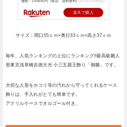
価格：105840円（税込、送料無料)
(2019/1/30時点)
楽天で購入
サイズ：間口55ｃｍ×奥行33ｃｍ×高さ37ｃｍ
毎年、人気ランキングの上位にランキング!!最高級雛人
形東京浅草橋吉徳大光 小三五親王飾り「御雛」です。
大切な人形をホコリ等の汚れから守ってくれるケース
飾りは、手入れがとても簡単です。
アクリルケースでオルゴール付き。