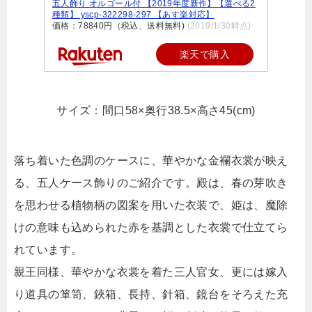
五人飾り オルゴール付 【2019年度新作】【選べる2
種類】 yscp-322298-297 【あす楽対応】
価格：78840円（税込、送料無料)
(2019/1/30時点)
楽天で購入
サイズ：間口58×奥行38.5×高さ45(cm)
落ち着いた色調のケースに、華やかな金襴衣裳が映え
る、五人ケース飾りのご紹介です。殿は、春の芽吹き
を思わせる植物柄の図案を用いた衣装で、姫は、魔除
けの意味も込められた赤を基調とした衣裳で仕立てら
れています。
親王同様、華やかな衣裳を着た三人官女、更には嫁入
り道具の箪笥、鋏箱、長持、針箱、鏡台をそろえた充