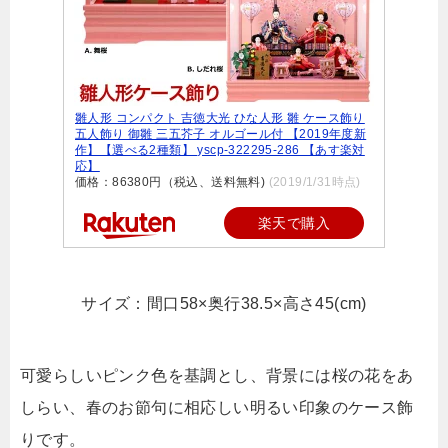
雛人形 コンパクト 吉徳大光 ひな人形 雛 ケース飾り
五人飾り 御雛 三五芥子 オルゴール付 【2019年度新
作】【選べる2種類】 yscp-322295-286 【あす楽対
応】
価格：86380円（税込、送料無料)
(2019/1/31時点)
楽天で購入
サイズ：間口58×奥行38.5×高さ45(cm)
可愛らしいピンク色を基調とし、背景には桜の花をあ
しらい、春のお節句に相応しい明るい印象のケース飾
りです。