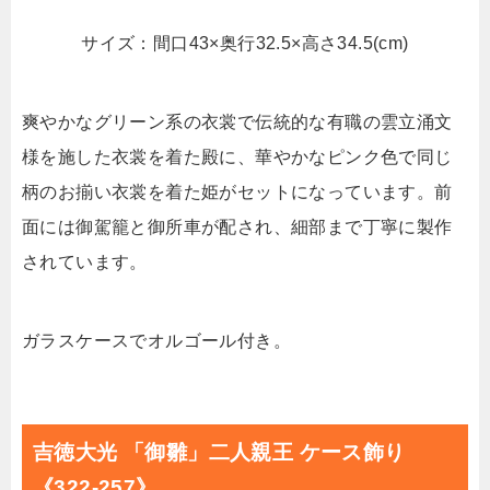
サイズ：間口43×奥行32.5×高さ34.5(cm)
爽やかなグリーン系の衣裳で伝統的な有職の雲立涌文
様を施した衣裳を着た殿に、華やかなピンク色で同じ
柄のお揃い衣裳を着た姫がセットになっています。前
面には御駕籠と御所車が配され、細部まで丁寧に製作
されています。
ガラスケースでオルゴール付き。
吉徳大光 「御雛」二人親王 ケース飾り
《322-257》