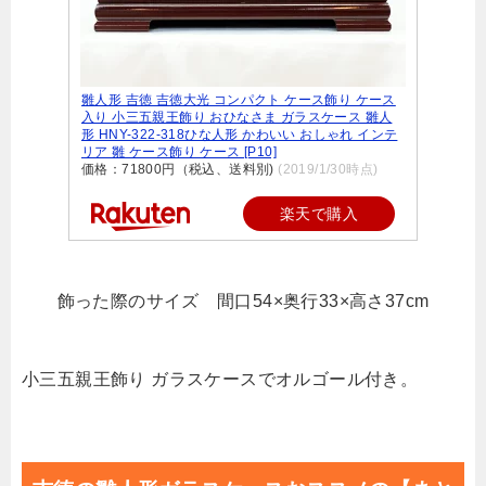
雛人形 吉徳 吉徳大光 コンパクト ケース飾り ケース
入り 小三五親王飾り おひなさま ガラスケース 雛人
形 HNY-322-318ひな人形 かわいい おしゃれ インテ
リア 雛 ケース飾り ケース [P10]
価格：71800円（税込、送料別)
(2019/1/30時点)
楽天で購入
飾った際のサイズ 間口54×奥行33×高さ37cm
小三五親王飾り ガラスケースでオルゴール付き。