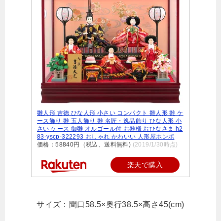
雛人形 吉徳 ひな人形 小さい コンパクト 雛人形 雛 ケ
ース飾り 雛 五人飾り 雛 名匠・逸品飾り ひな人形 小
さい ケース 御雛 オルゴール付 お雛様 おひなさま h2
83-yscp-322293 おしゃれ かわいい 人形屋ホンポ
価格：58840円（税込、送料無料)
(2019/1/30時点)
楽天で購入
サイズ：間口58.5×奥行38.5×高さ45(cm)