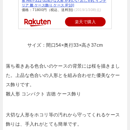
形 HNY-322-318ひな人形 かわいい おしゃれ インテ
リア 雛 ケース飾り ケース [P10]
価格：71800円（税込、送料別)
(2019/1/30時点)
楽天で購入
サイズ：間口54×奥行33×高さ37cm
落ち着きある色合いのケースの背景には桜を描きまし
た。上品な色合いの人形とを組み合わせた優美なケー
ス飾りです。
雛人形 コンパクト 吉徳 ケース飾り
大切な人形をホコリ等の汚れから守ってくれるケース
飾りは、手入れがとても簡単です。