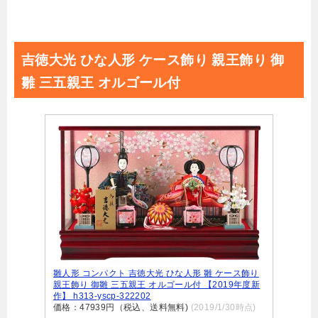
吉徳大光 ひな人形 ケース飾り 親王飾り 御
雛 三五親王 オルゴール付
雛人形 コンパクト 吉徳大光 ひな人形 雛 ケース飾り
親王飾り 御雛 三五親王 オルゴール付 【2019年度新
作】 h313-yscp-322202
価格：47939円（税込、送料無料)
(2019/1/30時点)