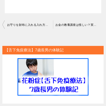
投
お守りを財布に入れる入れ方！複数入れてもケンカしない？金運アップの神社
お金の教養講座は怪しい？実際に受講した感想とセミナーの評価
稿
ナ
ビ
【舌下免疫療法】7歳長男の体験記
ゲ
ー
シ
ョ
ン