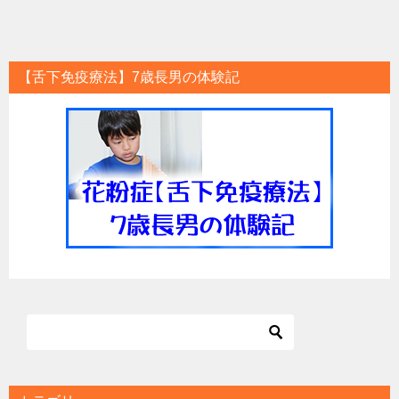
稿
ナ
ビ
【舌下免疫療法】7歳長男の体験記
ゲ
ー
シ
ョ
ン