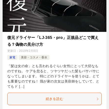
復元ドライヤー「LJ-365・pro」正規品どこで買え
る？偽物の見分け方
更新日：
2019年2月8日
家電
美容・コスメ・香水
「髪は女の命」とも言われるぐらい女性にとって大切なも
のですね。 ケアを怠ると、ツヤツヤだった髪もパサパサに
なってしまいます。 特にどのドライヤーを使うかは、とて
も重要なのですね！ 我が家の次女は美容師をしていて、と
てもド […]
続きを読む