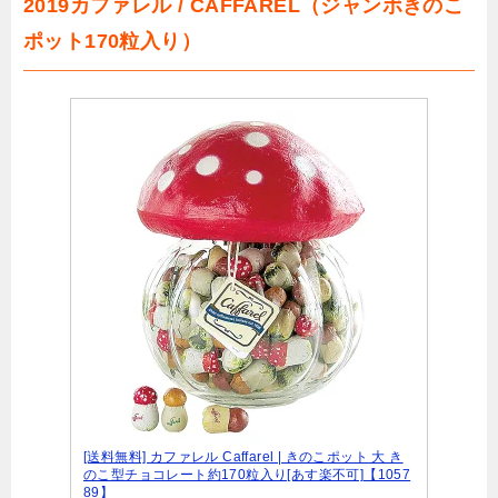
2019カファレル / CAFFAREL（ジャンボきのこ
ポット170粒入り）
[送料無料] カファレル Caffarel | きのこポット 大 き
のこ型チョコレート約170粒入り[あす楽不可]【1057
89】