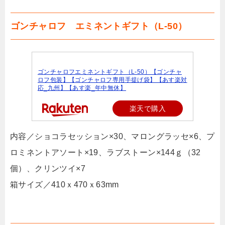
ゴンチャロフ エミネントギフト（L-50）
ゴンチャロフエミネントギフト（L-50）【ゴンチャ
ロフ包装】【ゴンチャロフ専用手提げ袋】【あす楽対
応_九州】【あす楽_年中無休】
楽天で購入
内容／ショコラセッション×30、マロングラッセ×6、プ
ロミネントアソート×19、ラブストーン×144ｇ（32
個）、クリンツイ×7
箱サイズ／410ｘ470ｘ63mm