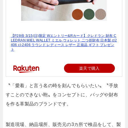
【P28倍 3/15(日)限定 Wエントリー&Rカード】クレドラン 財布 C
LEDRAN MIEL WALLET ミエル ウォレット 二つ折財布 日本製 cl2
406 cl-2406 ラウンド レディース レザー 正規品 ギフト プレゼン
ト
楽天で購入
〝「愛着」と言う名の時を刻んでもらいたい〟〝手放
すことのできない鞄〟をコンセプトに、バッグや財布
を作る革製品のブランドです。
製造現場、納品場所、販売元の3カ所で検品をして、製