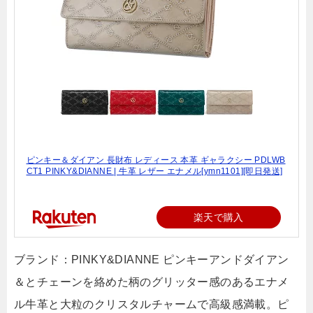
ピンキー＆ダイアン 長財布 レディース 本革 ギャラクシー PDLWB
CT1 PINKY&DIANNE | 牛革 レザー エナメル[ymn1101][即日発送]
楽天で購入
ブランド：PINKY&DIANNE ピンキーアンドダイアン
＆とチェーンを絡めた柄のグリッター感のあるエナメ
ル牛革と大粒のクリスタルチャームで高級感満載。ピ