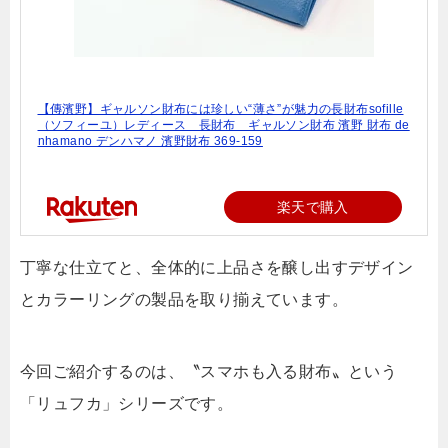
【傳濱野】ギャルソン財布には珍しい“薄さ”が魅力の長財布sofille
（ソフィーユ）レディース 長財布 ギャルソン財布 濱野 財布 de
nhamano デンハマノ 濱野財布 369-159
楽天で購入
丁寧な仕立てと、全体的に上品さを醸し出すデザイン
とカラーリングの製品を取り揃えています。
今回ご紹介するのは、〝スマホも入る財布〟という
「リュフカ」シリーズです。