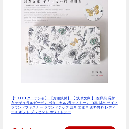
【5％OFFクーポン有】 【お種銭付】 【 浅草文庫 】 友禅染 長財
布 ナチュラルガーデン ボタニカル 柄 モノトーン 白黒 財布 サイフ
ラウンドファスナー ラウンドジップ 浅草 文庫革 送料無料 レディ
ース ギフト プレゼント ホワイトデー