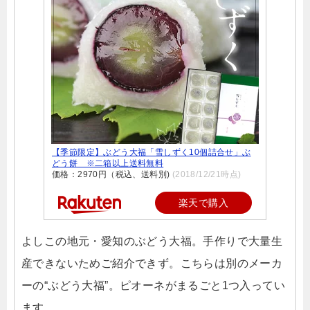
【季節限定】ぶどう大福「雪しずく10個詰合せ」ぶ
どう餅 ※二箱以上送料無料
価格：2970円（税込、送料別)
(2018/12/21時点)
楽天で購入
よしこの地元・愛知のぶどう大福。手作りで大量生
産できないためご紹介できず。こちらは別のメーカ
ーの“ぶどう大福”。ピオーネがまるごと1つ入ってい
ます。