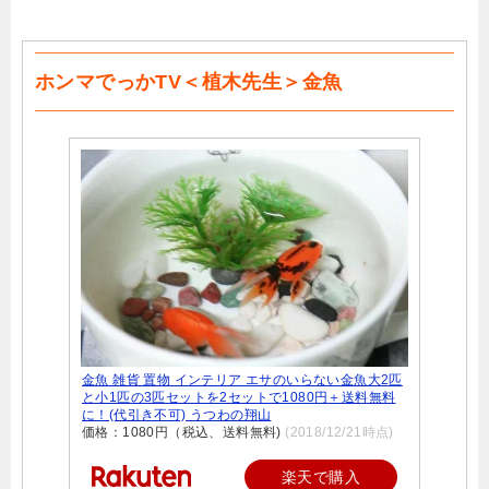
ホンマでっかTV＜植木先生＞金魚
金魚 雑貨 置物 インテリア エサのいらない金魚大2匹
と小1匹の3匹セットを2セットで1080円＋送料無料
に！(代引き不可) うつわの翔山
価格：1080円（税込、送料無料)
(2018/12/21時点)
楽天で購入