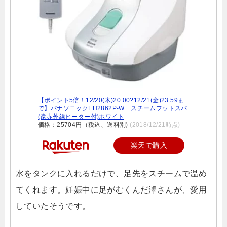
【ポイント5倍！12/20(木)20:00?12/21(金)23:59ま
で】パナソニックEH2862P-W スチームフットスパ
(遠赤外線ヒーター付)ホワイト
価格：25704円（税込、送料別)
(2018/12/21時点)
楽天で購入
水をタンクに入れるだけで、足先をスチームで温め
てくれます。妊娠中に足がむくんだ澤さんが、愛用
していたそうです。