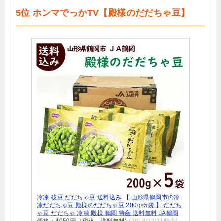
5位 ホンマでっかTV【殿様のだだちゃ豆】
冷凍 枝豆 だだちゃ豆 送料込み 【 山形県鶴岡市の冷
凍だだちゃ豆 殿様のだだちゃ豆 200g×5袋 】 だだち
ゃ豆 だだちゃ 冷凍 殿様 鶴岡 特産 送料無料 JA鶴岡