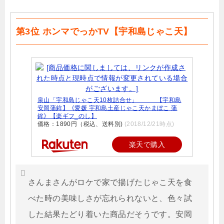
第3位 ホンマでっかTV【宇和島じゃこ天】
泉山「宇和島じゃこ天10枚詰合せ」 【宇和島
安岡蒲鉾】《愛媛 宇和島土産じゃこ天かまぼこ 蒲
鉾》【楽ギフ_のし】
価格：1890円（税込、送料別)
(2018/12/21時点)
楽天で購入
さんまさんがロケで家で揚げたじゃこ天を食
べた時の美味しさが忘れられないと、色々試
した結果たどり着いた商品だそうです。安岡