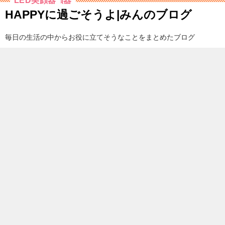
超音波美顔器
レーザー美顔器
ラジオ派美顔器
EMS美顔器
LED美顔器
HAPPYに過ごそうよ|みんのブログ
毎日の生活の中からお役に立てそうなことをまとめたブログ