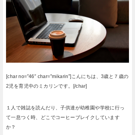
[char no=”46″ char=”mikarin”]こんにちは、3歳と７歳の
2児を育児中のミカリンです。[/char]
１人で雑誌を読んだり、子供達が幼稚園や学校に行っ
て一息つく時、どこでコーヒーブレイクしています
か？