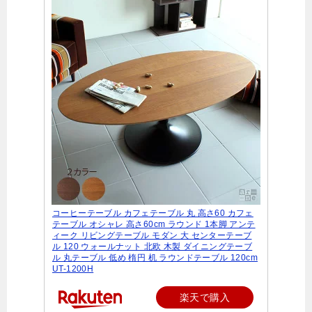
コーヒーテーブル カフェテーブル 丸 高さ60 カフェ
テーブル オシャレ 高さ60cm ラウンド 1本脚 アンテ
ィーク リビングテーブル モダン 大 センターテーブ
ル 120 ウォールナット 北欧 木製 ダイニングテーブ
ル 丸テーブル 低め 楕円 机 ラウンドテーブル 120cm
UT-1200H
楽天で購入