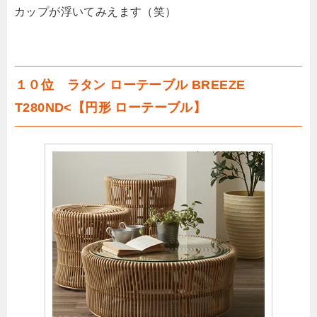
カップが浮いてみえます（笑）
１０位 ラタン ローテーブル BREEZE
T280ND<【円形 ローテーブル】