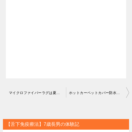
投
マイクロファイバーラグは夏暑い？購入前にチェックしておきたいポイントとは！
ホットカーペットカバー防水のおすすめは？サッと拭ける子育てママ必見のコレ！
稿
ナ
ビ
【舌下免疫療法】7歳長男の体験記
ゲ