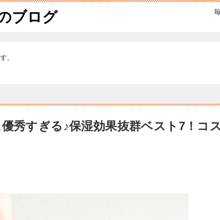
んのブログ
す。
に優秀すぎる♪保湿効果抜群ベスト7！コ